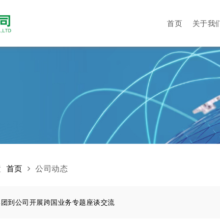
首页
关于我
企业概
企业架
企业文
企业荣
置
首页
公司动态
集团到公司开展跨国业务专题座谈交流