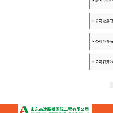
聚力“九个
公司党委召
公司举办
公司召开2